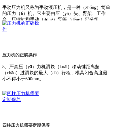
手动压力机又称为手动液压机，是一种（zhǒng）简单
的压力（lì）机。它主要由压（yā）头、臂架、工作
台、压缩缸和手动（dòng）泵等（děng）部分组......
压力机的正确操作
压（yā）力机的（de）主缸运动原理
8、严禁压（yā）力机滑块（kuài）移动键距离超
（chāo）过滑块的最大（dà）行程，模具闭合高度最
压（yā）力（lì）机的主缸运动是一个相对比较
小不得小于600mm。...
（jiào）复杂的过程，主缸（gāng）运动的前三个步
骤，分别是主（zhǔ）缸（gāng）的启动、主缸滑块的
快（kuài）速下......
四柱压力机需要定期保养