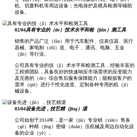
机、切废料机等周边设备；光电保护及模具检测等辅助
设备。
02
/
04
具有专业的（de）技术水平和检（jiǎn）测工具
销售的产品广泛（fàn）用于汽车配件、仪表仪器、医疗
器械、家电制（zhì）造、电子 、通讯、电脑、五金
（jīn）等行业。
公司具有专业的技（jì）术水平和检测工具，经验丰富的
工程师团队，具备良好的快速响应市场需求的应变能力
及完善的（de）综合售后服务保障能力；能根据客户的
需求（qiú）进行个性化改造、定制各种专用的机（jī）
械设备。
03
/
04
设备先进，技艺精（jīng）湛
公司始创于2014年，是一家（jiā）专业销（xiāo）售各
（gè）种精（jīng）密锻（duàn）压机械及周边自动化设
备的企业（yè）。