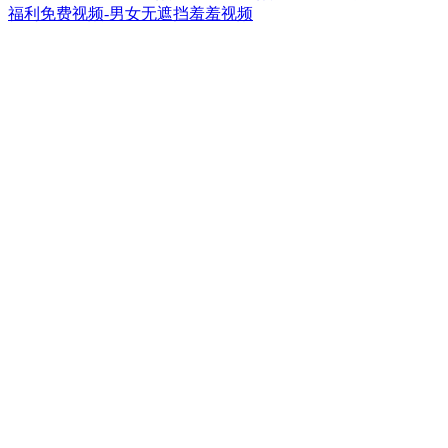
福利免费视频-男女无遮挡羞羞视频
如何保养压力机的油缸（gāng）
四柱（zhù）压力机组（zǔ）成部分油缸是非常关键
的，如果处理不好，在未来设备的使用（yòng）过程
中会出现（xiàn）漏油现象（xiàng），因而掌
（zhǎng）握油......