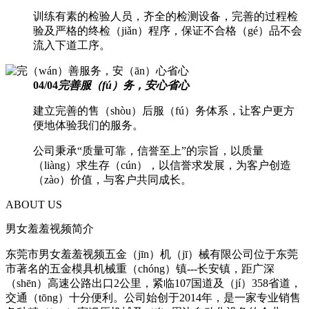
训练有素的检验人员，齐全的检测设备，完善的过程检
验及严格的终检（jiǎn）程序，保证不合格（gé）品不会
流入下道工序。
04
/
04
完善服（fú）务，安心省心
建立完善的售（shòu）后服（fú）务体系，让客户更方
便地体验我们的服务。
公司秉承“质量可靠，信誉至上”的宗旨，以质量
（liàng）求生存（cún），以信誉求发展，为客户创造
（zào）价值，与客户共同成长。
ABOUT US
男女羞羞视频简介
东莞市男女羞羞视频五金（jīn）机（jī）械有限公司位于东莞
市著名的五金模具机械重（chóng）镇---长安镇，距广深
（shēn）高速公路出口2公里，紧临107国道及（jí）358省道，
交通（tōng）十分便利。公司始创于2014年，是一家专业销售