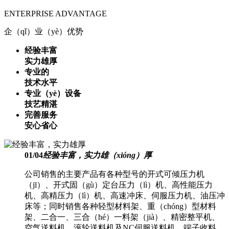
ENTERPRISE ADVANTAGE
企（qǐ）业（yè）优势
经验丰富
实力雄厚
专业的
技术水平
专业（yè）设备
技艺精湛
完善服务
安心省心
01
/
04
经验丰富，实力雄（xióng）厚
公司销售的主要产品有各种型号的开式可倾压力机
（jī）、开式固（gù）定台压力（lì）机、高性能压力
机、高精压力（lì）机、高速冲床、伺服压力机、油压冲
床等；同时销售各种轻型材料架、重（chóng）型材料
架、二合一、三合（hé）一料架（jià）、精密整平机、
空气送料机、滚轮送料机及NC伺服送料机、端子收料