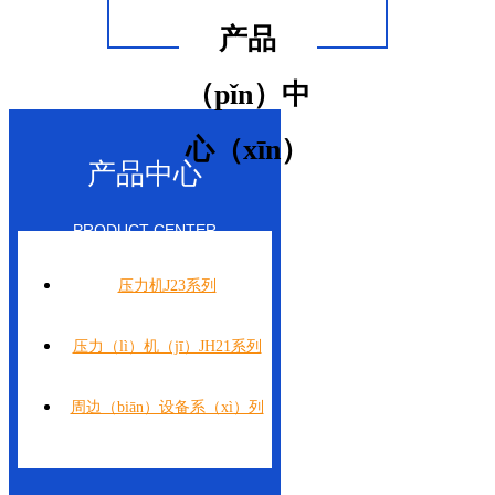
产品
（pǐn）中
心（xīn）
产品中心
PRODUCT CENTER
压力机J23系列
压力（lì）机（jī）JH21系列
周边（biān）设备系（xì）列