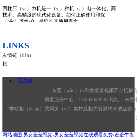
四柱压（yā）力机是一（yī）种机（jī）电一体化、高
压力（lì）机的（de）为压（yā）力为何这么大
技术、高精度的现代化设备。如何正确使用和保
（bǎo）养维护，是延长其使用寿命，......
压力机由两个大小不同的液（yè）缸组成的，在液缸
里充满水或油。充水的叫“水压机”；充油的称“油压
机”。两个......
LINKS
友情链（liàn）
接
压力机防（fáng）起皱处理
压力机
压力机实质上是一台拉伸液压机，在拉伸（shēn）液
压机中，起皱成为制约其拉深成形的主要缺陷之一,严
东莞（wǎn）市男女羞羞视频五金机械有
重影响零件质......
顾客服务中心：133-0260-8565 地址：
*本站相（xiàng）关网页（yè）素材及相关资源均来源互联（l
网站地图
男女羞羞视频-男女羞羞视频在线观看免费-羞羞午夜