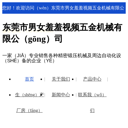
您好！欢迎访问（wèn）东莞市男女羞羞视频五金机械有限公
司网站！
东莞市男女羞羞视频五金机械有
服务热线：133-0260-8565
限公（gōng）司
一家（JIĀ）专业销售各种精密锻压机械及周边自动化设
（SHÈ）备的企业（YÈ）
首页
关于我们
产品中心
生（shēng）产
新闻中心
联系我（wǒ）
厂房（fáng）
们