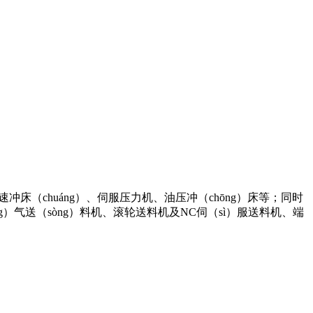
床（chuáng）、伺服压力机、油压冲（chōng）床等；同时
ng）气送（sòng）料机、滚轮送料机及NC伺（sì）服送料机、端
。