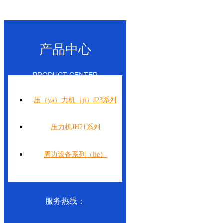
产品中心
PRODUCT CENTER
压（yā）力机（jī）J23系列
压力机JH21系列
周边设备系列（liè）
服务热线：