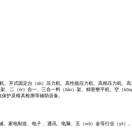
、开式固定台（tái）压力机、高性能压力机、高精压力机、高速冲
材料架、二（èr）合一、三合一料（liào）架、精密整平机、空（kō
）电保护及模具检测等辅助设备。
械、家电制造、电子 、通讯、电脑、五（wǔ）金等行业（yè）