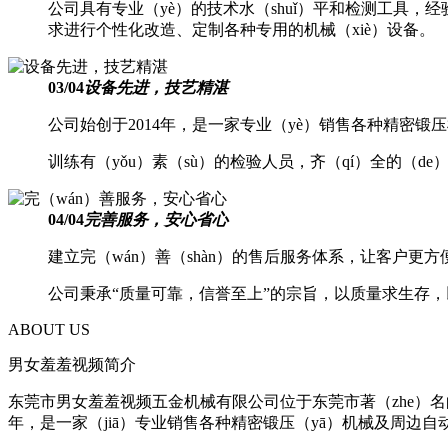
公司具有专业（yè）的技术水（shuǐ）平和检测工具，
求进行个性化改造、定制各种专用的机械（xiè）设备。
03
/
04
设备先进，技艺精湛
公司始创于2014年，是一家专业（yè）销售各种精密锻
训练有（yǒu）素（sù）的检验人员，齐（qí）全的（
04
/
04
完善服务，安心省心
建立完（wán）善（shàn）的售后服务体系，让客户更
公司秉承“质量可靠，信誉至上”的宗旨，以质量求生存，
ABOUT US
男女羞羞视频简介
东莞市男女羞羞视频五金机械有限公司位于东莞市著（zhe）名的
年，是一家（jiā）专业销售各种精密锻压（yā）机械及周边