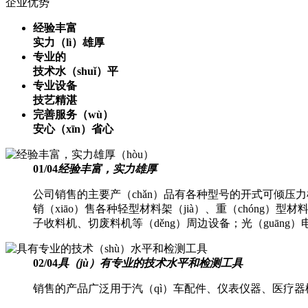
企业优势
经验丰富
实力（lì）雄厚
专业的
技术水（shuǐ）平
专业设备
技艺精湛
完善服务（wù）
安心（xīn）省心
01
/
04
经验丰富，实力雄厚
公司销售的主要产（chǎn）品有各种型号的开式可倾压力机
销（xiāo）售各种轻型材料架（jià）、重（chóng）型
子收料机、切废料机等（děng）周边设备；光（guāng
02
/
04
具（jù）有专业的技术水平和检测工具
销售的产品广泛用于汽（qì）车配件、仪表仪器、医疗器