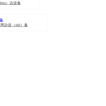
hōu）边设备
周边设（shè）备